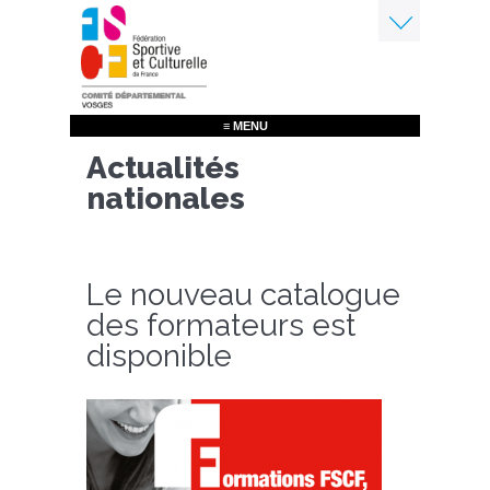
Aller
au
contenu
Menu
principal
≡ MENU
Actualités
nationales
Le nouveau catalogue
des formateurs est
disponible