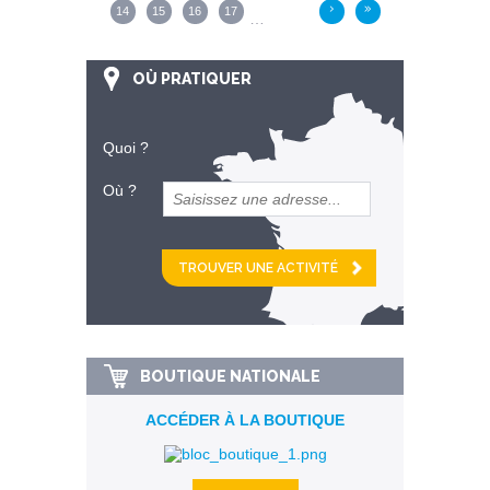
14
15
16
17
›
»
…
OÙ PRATIQUER
Quoi ?
Où ?
et
km alentour
BOUTIQUE NATIONALE
ACCÉDER À LA BOUTIQUE