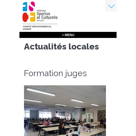
Aller
au
contenu
Menu
principal
≡ MENU
Actualités locales
Formation juges