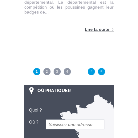
départemental. Le départemental est la
compétition où les poussines gagnent leur
badges de...
Lire la suite
Pages
1
2
3
4
›
»
OÙ PRATIQUER
Quoi ?
Où ?