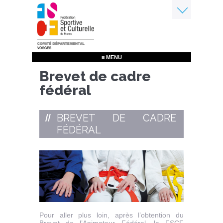
Aller
au
contenu
Menu
principal
≡ MENU
Brevet de cadre
fédéral
BREVET DE CADRE
FÉDÉRAL
Pour aller plus loin, après l’obtention du