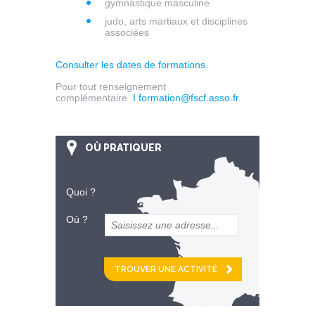
gymnastique masculine
judo, arts martiaux et disciplines
associées
Consulter les dates de formations.
Pour tout renseignement
complémentaire
I
formation@fscf.asso.fr
.
OÙ PRATIQUER
Quoi ?
Où ?
et
km alentour