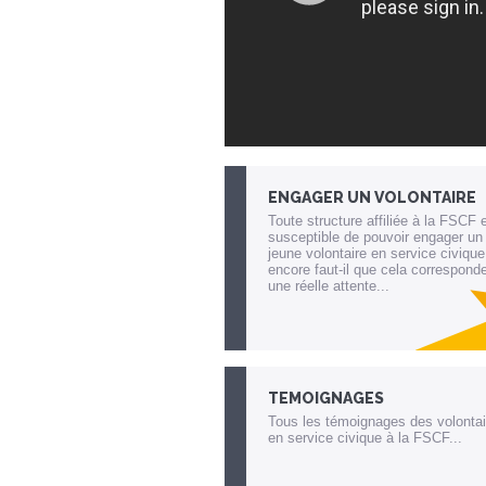
ENGAGER UN VOLONTAIRE
Toute structure affiliée à la FSCF 
susceptible de pouvoir engager un
jeune volontaire en service civique
encore faut-il que cela correspond
une réelle attente...
Lien invisible éditable sur la cible et
destination
TEMOIGNAGES
Tous les témoignages des volontai
en service civique à la FSCF...