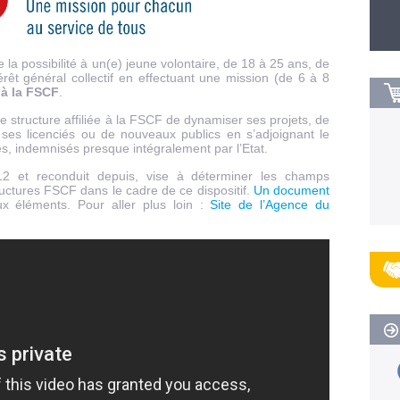
la possibilité à un(e) jeune volontaire, de 18 à 25 ans, de
érêt général collectif en effectuant une mission (de 6 à 8
e à la FSCF
.
structure affiliée à la FSCF de dynamiser ses projets, de
 ses licenciés ou de nouveaux publics en s’adjoignant le
s, indemnisés presque intégralement par l’Etat.
12 et reconduit depuis, vise à déterminer les champs
tructures FSCF dans le cadre de ce dispositif.
Un document
x éléments. Pour aller plus loin :
Site de l’Agence du