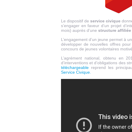
Le dispositif de
service civique
donne 
s’engager en faveur d’un projet d’int
mois) auprès d’une
structure affilié
L’engagement d’un jeune permet à une 
développer de nouvelles offres pour
concours de jeunes volontaires motivé
L’agrément national, obtenu en 20
d’interventions et d’obligations des s
téléchargeable
reprend les principau
Service Civique.