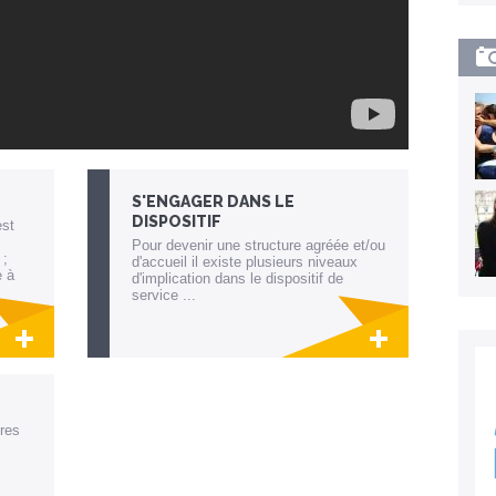
S'ENGAGER DANS LE
DISPOSITIF
est
Pour devenir une structure agréée et/ou
 ;
d'accueil il existe plusieurs niveaux
e à
d'implication dans le dispositif de
service ...
 la
Lien invisible éditable sur la cible et la
destination
res