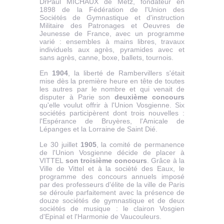
DrPaul MICHAUX de Metz, fondateur en
1898 de la Fédération de l'Union des
Sociétés de Gymnastique et d'instruction
Militaire des Patronages et Oeuvres de
Jeunesse de France, avec un programme
varié : ensembles à mains libres, travaux
individuels aux agrès, pyramides avec et
sans agrès, canne, boxe, ballets, tournois.
En
1904
, la liberté de Rambervillers s'était
mise dès la première heure en tête de toutes
les autres par le nombre et qui venait de
disputer à Parie son
deuxième concours
qu'elle voulut offrir à l'Union Vosgienne. Six
sociétés participèrent dont trois nouvelles :
l'Espérance de Bruyères, l'Amicale de
Lépanges et la Lorraine de Saint Dié.
Le 30 juillet
1905
, la comité de permanence
de l'Union Vosgienne décide de placer à
VITTEL
son troisième concours
. Grâce à la
Ville de Vittel et à la socièté des Eaux, le
programme des concours annuels imposé
par des professeurs d'élite de la ville de Paris
se déroule parfaitement avec la présence de
douze sociétés de gymnastique et de deux
sociétés de musique : le clairon Vosgien
d'Epinal et l'Harmonie de Vaucouleurs.