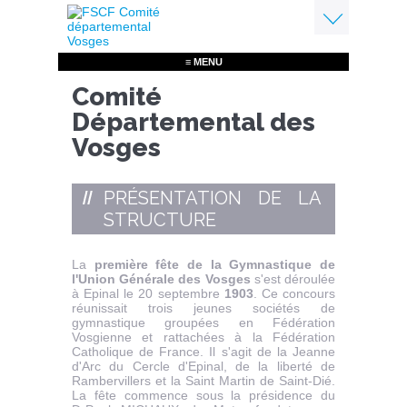
Aller
au
contenu
Menu
principal
≡ MENU
Comité
Départemental des
Vosges
PRÉSENTATION DE LA
STRUCTURE
La
première fête de la Gymnastique de
l'Union Générale des Vosges
s'est déroulée
à Epinal le 20 septembre
1903
. Ce concours
réunissait trois jeunes sociétés de
gymnastique groupées en Fédération
Vosgienne et rattachées à la Fédération
Catholique de France. Il s'agit de la Jeanne
d'Arc du Cercle d'Epinal, de la liberté de
Rambervillers et la Saint Martin de Saint-Dié.
La fête commence sous la présidence du