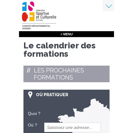
Aller
au
contenu
Menu
principal
≡ MENU
Le calendrier des
formations
LES PROCHAINES
FORMATIONS
OÙ PRATIQUER
Quoi ?
Où ?