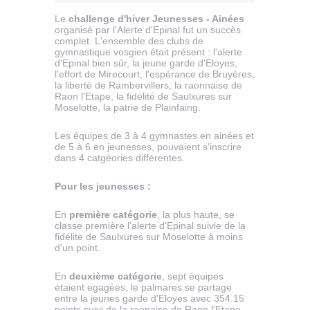
Le
challenge d'hiver Jeunesses - Ainées
organisé par l'Alerte d'Epinal fut un succès
complet. L'ensemble des clubs de
gymnastique vosgien était présent : l'alerte
d'Epinal bien sûr, la jeune garde d'Eloyes,
l'effort de Mirecourt, l'espérance de Bruyères,
la liberté de Rambervillers, la raonnaise de
Raon l'Etape, la fidélité de Saulxures sur
Moselotte, la patrie de Plainfaing.
Les équipes de 3 à 4 gymnastes en ainées et
de 5 à 6 en jeunesses, pouvaient s'inscrire
dans 4 catgéories différentes.
Pour les jeunesses :
En
première catégorie
, la plus haute, se
classe première l'alerte d'Epinal suivie de la
fidélite de Saulxures sur Moselotte à moins
d'un point.
En
deuxième catégorie
, sept équipes
étaient egagées, le palmares se partage
entre la jeunes garde d'Eloyes avec 354.15
points suivi de la raonaise de Raon l'Etape