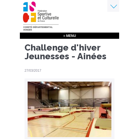
Aller
au
contenu
Menu
principal
≡ MENU
Challenge d'hiver
Jeunesses - Ainées
27/03/2017